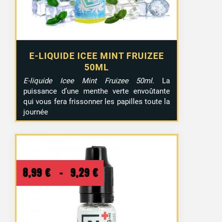
E-LIQUIDE ICEE MINT FRUIZEE
50ML
E-liquide Icee Mint Fruizee 50ml
. La
puissance d’une menthe verte envoûtante
qui vous fera frissonner les papilles toute la
journée
Plage
8,99
€
–
9,29
€
de
prix :