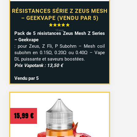
RÉSISTANCES SÉRIE Z ZEUS MESH
– GEEKVAPE (VENDU PAR 5)
Pack de 5 résistances Zeus Mesh Z Series
– Geekvape
: pour Zeus, Z Fli, P Subohm – Mesh coil
subohm en 0.15Ω, 0.20Ω ou 0.40Ω – Vape
DL puissante et saveurs boostées.
Prix Vapotank : 13,50 €
Vendu par 5
15 avis
15,99
€