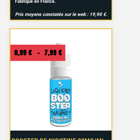
Fabriqué en France.
Prix moyens constatés sur le web : 19,90 €.
Plage
0,99
€
–
7,99
€
de
prix :
0,99 €
2 avis
à
7,99 €