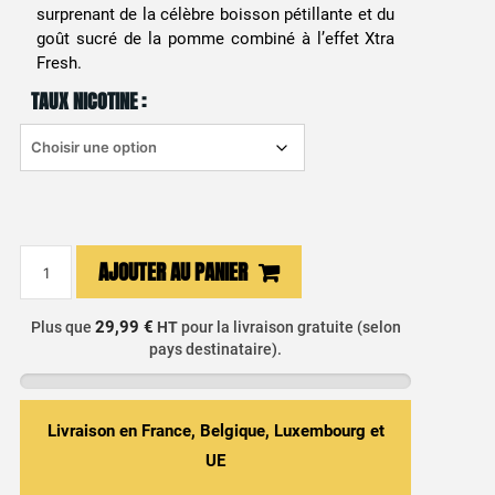
surprenant de la célèbre boisson pétillante et du
goût sucré de la pomme combiné à l’effet Xtra
Fresh.
TAUX NICOTINE :
quantité
AJOUTER AU PANIER
de
E-
29,99 €
Plus que
HT
pour la livraison gratuite (selon
liquide
pays destinataire).
Cola
Pomme
Fruizee
Livraison en France, Belgique, Luxembourg et
UE