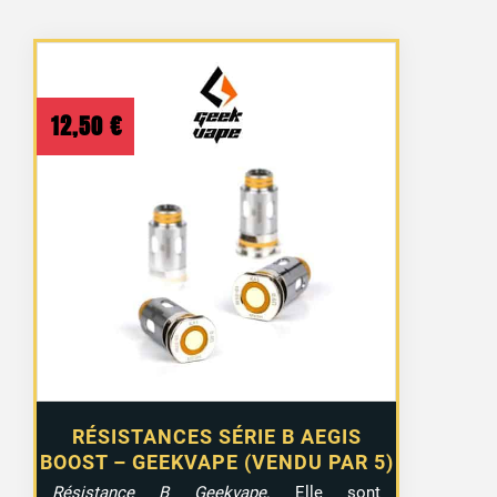
12,50
€
10 avis
RÉSISTANCES SÉRIE B AEGIS
BOOST – GEEKVAPE (VENDU PAR 5)
Résistance B Geekvape
. Elle sont