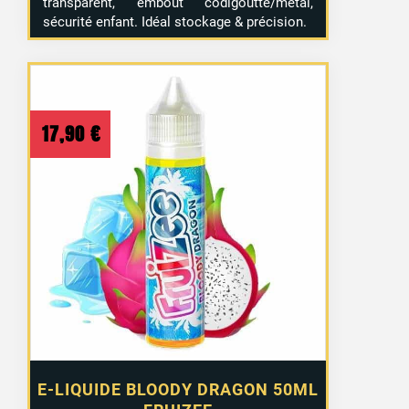
transparent, embout codigoutte/métal,
sécurité enfant. Idéal stockage & précision.
17,90
€
E-LIQUIDE BLOODY DRAGON 50ML