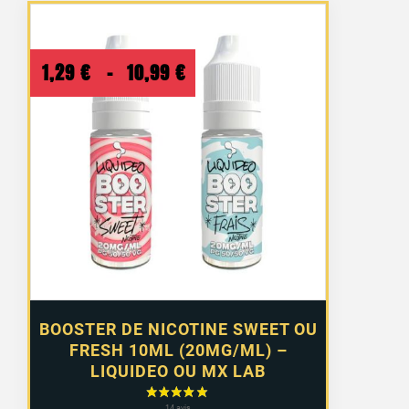
Plage
1,29
€
–
10,99
€
de
prix :
1,29 €
à
10,99 €
BOOSTER DE NICOTINE SWEET OU
FRESH 10ML (20MG/ML) –
LIQUIDEO OU MX LAB