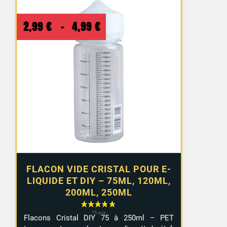
Plage
2,99
€
–
4,99
€
de
prix :
2,99 €
à
4,99 €
FLACON VIDE CRISTAL POUR E-
LIQUIDE ET DIY – 75ML, 120ML,
200ML, 250ML
Flacons Cristal DIY 75 à 250ml – PET