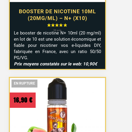
BOOSTER DE NICOTINE 10ML
(20MG/ML) – N+ (X10)
Le booster de nicotine N+ 10ml (20 mg/ml)
en lot de 10 est une solution économique et
fiable pour nicotiner vos e-liquides DIY,
fabriquée en France, avec un ratio 50/50
PG/VG.
Prix moyens constatés sur le web: 10,90€
EN RUPTURE
EN RUPTURE
EN RUPTURE
16,90
€