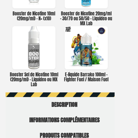
Booster de Nicotine 10ml
Booster de Nicotine 20mg/ml
(20mg/ml) – N+ (x10)
– 30/70 ou 50/50 – Liquideo ou
MX Lab
Booster Sel de Nicotine 10ml
E-liquide Barrako 100ml –
(20mg/ml) – Liquideo ou MX
Fighter Fuel / Maison Fuel
Lab
DESCRIPTION
INFORMATIONS COMPLÉMENTAIRES
PRODUITS COMPATIBLES