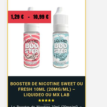
Plage
1,29
€
–
10,99
€
de
prix :
1,29 €
à
10,99 €
BOOSTER DE NICOTINE SWEET OU
FRESH 10ML (20MG/ML) –
LIQUIDEO OU MX LAB
Le Booster de Nicotine 10ml (20mg/ml) –