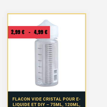
Plage
2,99
€
–
4,99
€
de
prix :
2,99 €
à
4,99 €
FLACON VIDE CRISTAL POUR E-
LIQUIDE ET DIY – 75ML, 120ML,