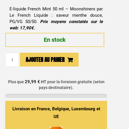
E-liquide French Mint 50 ml – Moonshiners par
Le French Liquide : saveur menthe douce,
PG/VG 50/50.
Prix moyens constatés sur le
web: 17,90€.
En stock
quantité
AJOUTER AU PANIER
de
E-
liquide
29,99 €
Plus que
HT
pour la livraison gratuite (selon
French
pays destinataire).
Mint
50ml
-
Livraison en France, Belgique, Luxembourg et
Moonshiners
UE
/
Le