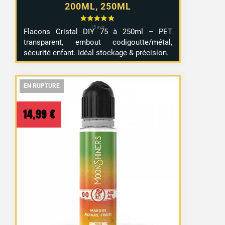
200ML, 250ML
Flacons Cristal DIY 75 à 250ml – PET
transparent, embout codigoutte/métal,
sécurité enfant. Idéal stockage & précision.
EN RUPTURE
EN RUPTURE
EN RUPTURE
14,99
€