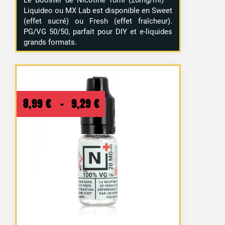
Liquideo ou MX Lab est disponible en Sweet
(effet sucré) ou Fresh (effet fraîcheur).
PG/VG 50/50, parfait pour DIY et e-liquides
grands formats.
Plage
8,99
€
–
9,29
€
de
prix :
8,99 €
à
9,29 €