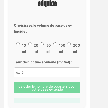
eliquide
Choisissez le volume de base de e-
liquide :
10
20
50
100
200
ml
ml
ml
ml
ml
Taux de nicotine souhaité (mg/ml) :
Calculer le nombre de boosters pour
votre base e-liquide