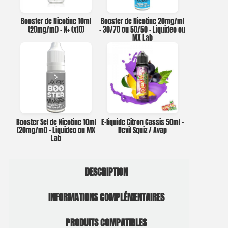
Booster de Nicotine 10ml
Booster de Nicotine 20mg/ml
(20mg/ml) – N+ (x10)
– 30/70 ou 50/50 – Liquideo ou
MX Lab
Booster Sel de Nicotine 10ml
E-liquide Citron Cassis 50ml –
(20mg/ml) – Liquideo ou MX
Devil Squiz / Avap
Lab
DESCRIPTION
INFORMATIONS COMPLÉMENTAIRES
PRODUITS COMPATIBLES