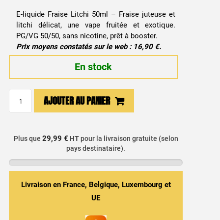
E-liquide Fraise Litchi 50ml – Fraise juteuse et
litchi délicat, une vape fruitée et exotique.
PG/VG 50/50, sans nicotine, prêt à booster.
Prix moyens constatés sur le web : 16,90 €.
En stock
quantité
AJOUTER AU PANIER
de
E-
liquide
29,99 €
Plus que
HT
pour la livraison gratuite (selon
Fraise
pays destinataire).
Litchi
50ml
-
Livraison en France, Belgique, Luxembourg et
Devil
UE
Squiz
/