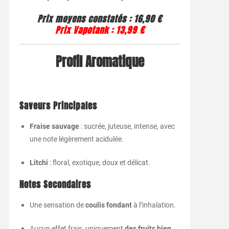
Prix moyens constatés
:
16,90 €
Prix Vapotank
:
13,99 €
Profil Aromatique
Saveurs Principales
Fraise sauvage
: sucrée, juteuse, intense, avec
une note légèrement acidulée.
Litchi
: floral, exotique, doux et délicat.
Notes Secondaires
Une sensation de
coulis fondant
à l’inhalation.
Aucun effet frais, uniquement
des fruits bien