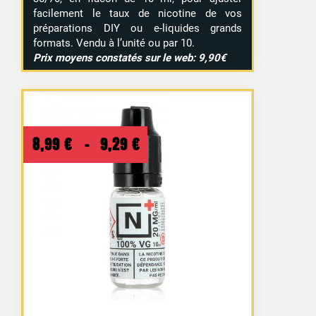
facilement le taux de nicotine de vos
préparations DIY ou e-liquides grands
formats. Vendu à l’unité ou par 10.
Prix moyens constatés sur le web: 9,90€
Plage
8,99
€
–
9,29
€
de
prix :
8,99 €
à
9,29 €