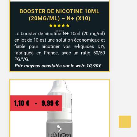
BOOSTER DE NICOTINE 10ML
(20MG/ML) – N+ (X10)
Le booster de nicotine N+ 10ml (20 mg/ml)
en lot de 10 est une solution économique et
fiable pour nicotiner vos e-liquides DIY,
fabriquée en France, avec un ratio 50/50
PG/VG.
Prix moyens constatés sur le web: 10,90€
Plage
1,10
€
–
9,99
€
de
prix :
1,10 €