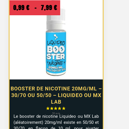
Plage
0,99
€
–
7,99
€
de
prix :
0,99 €
à
7,99 €
BOOSTER DE NICOTINE 20MG/ML –
30/70 OU 50/50 – LIQUIDEO OU MX
LAB
Le booster de nicotine Liquideo ou MX Lab
(aléatoirement) 20mg/ml existe en 50/50 et
30/70, en flacon de 10 ml, pour ajuster