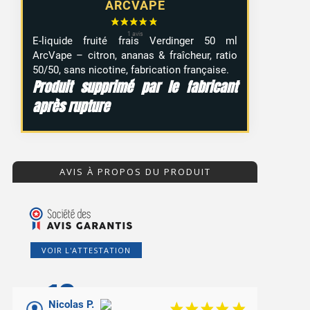
ARCVAPE
E-liquide fruité frais Verdinger 50 ml
ArcVape – citron, ananas & fraîcheur, ratio
50/50, sans nicotine, fabrication française.
Produit supprimé par le fabricant
après rupture
AVIS À PROPOS DU PRODUIT
1 avis
VOIR L'ATTESTATION
10
/10
Nicolas P.