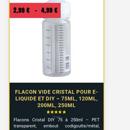
Plage
2,99
€
–
4,99
€
de
prix :
2,99 €
à
4,99 €
FLACON VIDE CRISTAL POUR E-
LIQUIDE ET DIY – 75ML, 120ML,
200ML, 250ML
Flacons Cristal DIY 75 à 250ml – PET
transparent, embout codigoutte/métal,