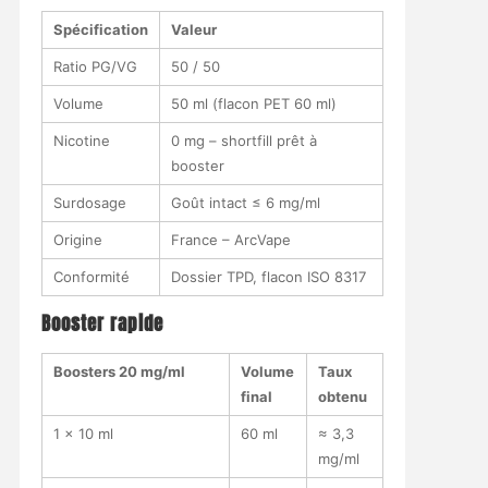
Spécification
Valeur
Ratio PG/VG
50 / 50
Volume
50 ml (flacon PET 60 ml)
Nicotine
0 mg – shortfill prêt à
booster
Surdosage
Goût intact ≤ 6 mg/ml
Origine
France – ArcVape
Conformité
Dossier TPD, flacon ISO 8317
Booster rapide
Boosters 20 mg/ml
Volume
Taux
final
obtenu
1 × 10 ml
60 ml
≈ 3,3
mg/ml