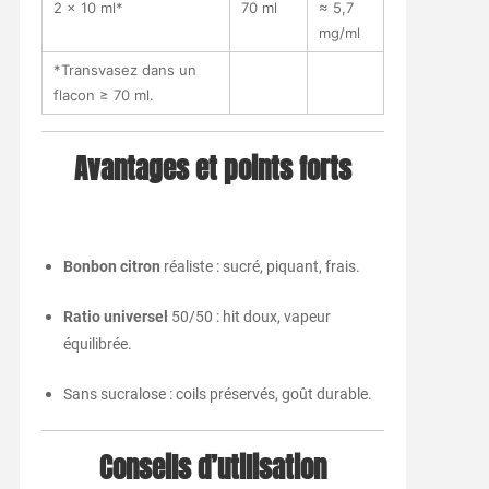
2 × 10 ml*
70 ml
≈ 5,7
mg/ml
*Transvasez dans un
flacon ≥ 70 ml.
Avantages et points forts
Bonbon citron
réaliste : sucré, piquant, frais.
Ratio universel
50/50 : hit doux, vapeur
équilibrée.
Sans sucralose : coils préservés, goût durable.
Conseils d’utilisation