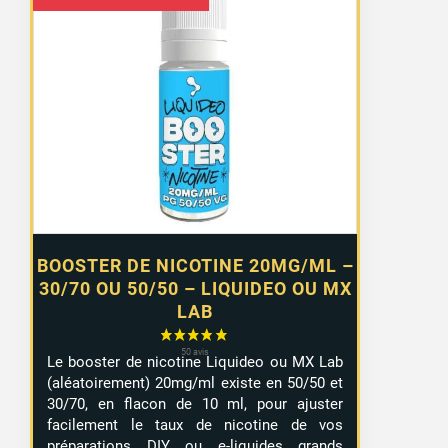
de
prix :
0,99 €
à
7,99 €
BOOSTER DE NICOTINE 20MG/ML –
30/70 OU 50/50 – LIQUIDEO OU MX
LAB
Le booster de nicotine Liquideo ou MX Lab
(aléatoirement) 20mg/ml existe en 50/50 et
30/70, en flacon de 10 ml, pour ajuster
facilement le taux de nicotine de vos
préparations DIY ou e-liquides grands