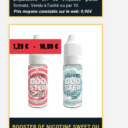
formats. Vendu à l’unité ou par 10.
Prix moyens constatés sur le web: 9,90€
Plage
1,29
€
–
10,99
€
de
prix :
1,29 €
à
10,99 €
BOOSTER DE NICOTINE SWEET OU