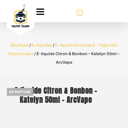
0
Boutique
/
E-liquides
/
E-liquide Gourmand - Cigarette
Electronique
/ E-liquide Citron & Bonbon – Katelyn 50ml –
ArcVape
E-liquide Citron & Bonbon –
EN RUPTURE
Katelyn 50ml – ArcVape