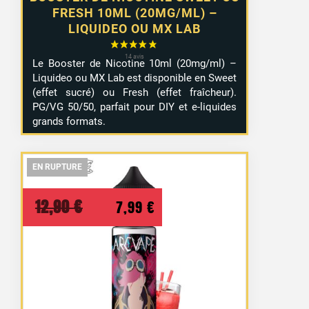
FRESH 10ML (20MG/ML) –
LIQUIDEO OU MX LAB
Le Booster de Nicotine 10ml (20mg/ml) –
Liquideo ou MX Lab est disponible en Sweet
(effet sucré) ou Fresh (effet fraîcheur).
PG/VG 50/50, parfait pour DIY et e-liquides
grands formats.
EN RUPTURE
EN RUPTURE
EN RUPTURE
Le
Le
12,90
€
7,99
€
prix
prix
initial
actuel
était :
est :
12,90 €.
7,99 €.