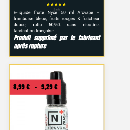
E-liquide fruité Nyxe 50 ml Arcvape –
framboise bleue, fruits rouges & fraîcheur
douce, ratio 50/50, sans nicotine,
fabrication française.
Produit supprimé par le fabricant
après rupture
Plage
8,99
€
–
9,29
€
de
prix :
8,99 €
à