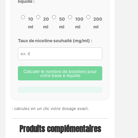
liquide :
10
20
50
100
200
ml
ml
ml
ml
ml
Taux de nicotine souhaité (mg/ml) :
Calculer le nombre de boosters pour
votre base e-liquide
: calculez en un clic votre dosage exact.
Produits complémentaires