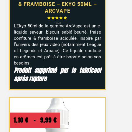
& FRAMBOISE – EKYO 50ML –
ARCVAPE
L’Ekyo 50ml de la gamme ArcVape est un e-
liquide saveur: biscuit sablé beurré, fraise
confiture & framboise acidulée, inspiré par
l’univers des jeux vidéo (notamment League
of Legends et Arcane). Ce liquide surdosé
en arômes est prêt à être boosté selon vos
besoins.
Produit supprimé par le fabricant
après rupture
Plage
1,10
€
–
9,99
€
de