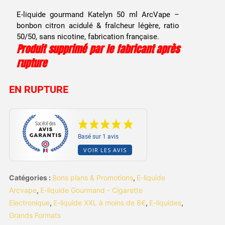
prix
prix
E-liquide gourmand Katelyn 50 ml ArcVape –
initial
actuel
bonbon citron acidulé & fraîcheur légère, ratio
50/50, sans nicotine, fabrication française.
était :
est :
Produit supprimé par le fabricant après
rupture
12,90 €.
7,99 €.
EN RUPTURE
Basé sur 1 avis
VOIR LES AVIS
Catégories :
Bons plans & Promotions
,
E-liquide
Arcvape
,
E-liquide Gourmand - Cigarette
Electronique
,
E-liquide XXL à moins de 8€
,
E-liquides
,
Grands Formats