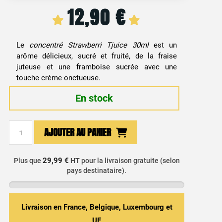
12,90
€
Le
concentré Strawberri Tjuice 30ml
est un
arôme délicieux, sucré et fruité, de la fraise
juteuse et une framboise sucrée avec une
touche crème onctueuse.
En stock
quantité
AJOUTER AU PANIER
de
Arôme
Concentré
29,99 €
Plus que
HT
pour la livraison gratuite (selon
pays destinataire).
DIY
Fraise,
Framboise
&
Livraison en France, Belgique, Luxembourg et
Crème
UE