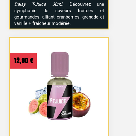
Daisy T-Juice 30ml
. Découvrez une
symphonie de saveurs fruitées et
gourmandes, alliant cranberries, grenade et
vanille + fraîcheur modérée.
50 avis
12,90
€