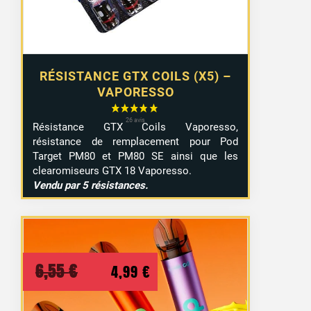
RÉSISTANCE GTX COILS (X5) –
VAPORESSO
Résistance GTX Coils Vaporesso,
résistance de remplacement pour Pod
Target PM80 et PM80 SE ainsi que les
clearomiseurs GTX 18 Vaporesso.
Vendu par 5 résistances.
Le
Le
6,55
€
4,99
€
prix
prix