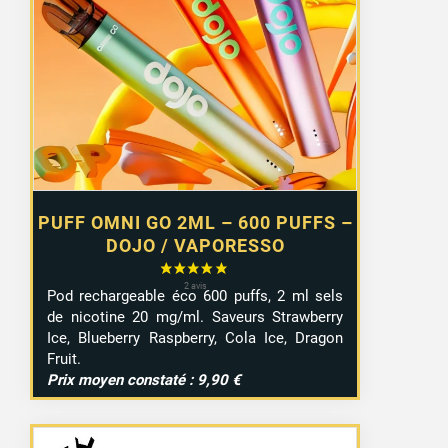
initial
actuel
était :
est :
6,55 €.
4,99 €.
PUFF OMNI GO 2ML – 600 PUFFS –
DOJO / VAPORESSO
Pod rechargeable éco 600 puffs, 2 ml sels
de nicotine 20 mg/ml. Saveurs Strawberry
Ice, Blueberry Raspberry, Cola Ice, Dragon
Fruit.
Prix moyen constaté : 9,90 €