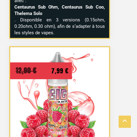
avec :
Centaurus Sub Ohm, Centaurus Sub Coo,
Thelema Solo
. Disponible en 3 versions (0.15ohm,
0.20ohm, 0.30 ohm), afin de s’adapter à tous
les styles de vapes.
Le
Le
12,90
€
7,99
€
prix
prix
initial
actuel
était :
est :
12,90 €.
7,99 €.