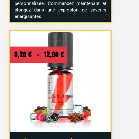
personnalisée. Commandez maintenant et
plongez dans une explosion de saveurs
énergisantes.
Plage
5,20
€
–
12,90
€
de
prix :
5,20 €
à
12,90 €