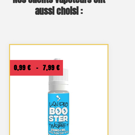
aussi choisi :
Plage
0,99
€
–
7,99
€
de
prix :
0,99 €
à
7,99 €