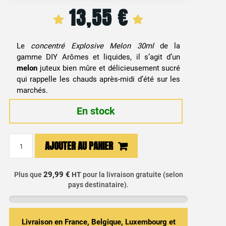
13,55
€
Le
concentré Explosive Melon 30ml
de la
gamme DIY Arômes et liquides, il s’agit d’un
melon
juteux bien mûre et délicieusement sucré
qui rappelle les chauds après-midi d’été sur les
marchés.
En stock
quantité
AJOUTER AU PANIER
de
Arôme
Concentré
29,99 €
Plus que
HT
pour la livraison gratuite (selon
pays destinataire).
DIY
Melon
Explosive
Melon
Livraison en France, Belgique, Luxembourg et