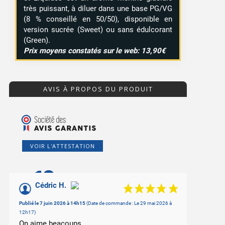
très puissant, à diluer dans une base PG/VG
(8 % conseillé en 50/50), disponible en
version sucrée (Sweet) ou sans édulcorant
(Green).
Prix moyens constatés sur le web: 13,90€
AVIS À PROPOS DU PRODUIT
VOIR L'ATTESTATION
10
1 avis
/10
Cédric H.
Basé sur 2 avis
Publié le 7 juin 2026 à 14h15
(Date de commande : Le 29 mai 2026 à
12h17)
On aime beacoups