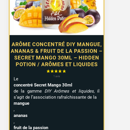
ARÔME CONCENTRÉ DIY MANGUE,
ANANAS & FRUIT DE LA PASSION –
SECRET MANGO 30ML – HIDDEN
POTION / ARÔMES ET LIQUIDES
Le
concentré Secret Mango 30ml
de la gamme
DIY Arômes et liquides
, il
s’agit de l’association
rafraîchissante de la
mangue
,
ananas
,
fruit de la passion