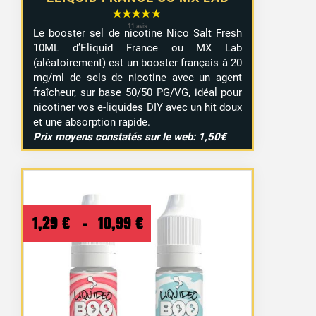
Le booster sel de nicotine Nico Salt Fresh
10ML d’Eliquid France ou MX Lab
(aléatoirement) est un booster français à 20
mg/ml de sels de nicotine avec un agent
fraîcheur, sur base 50/50 PG/VG, idéal pour
nicotiner vos e-liquides DIY avec un hit doux
et une absorption rapide.
Prix moyens constatés sur le web: 1,50€
Plage
1,29
€
–
10,99
€
de
prix :
1,29 €