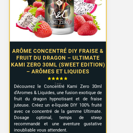
1 avis
ARÔME CONCENTRÉ DIY FRAISE &
FRUIT DU DRAGON – ULTIMATE
KAMI ZERO 30ML (SWEET EDITION)
– ARÔMES ET LIQUIDES
Découvrez le Concentré Kami Zero 30ml
d’Aromes & Liquides, une fusion exotique de
fruit du dragon hypnotisant et de fraise
juteuse. Créez un e-liquide DIY 100% fruité
avec ce concentré de la gamme Ultimate.
Dosage optimal, temps de steep
recommandé et une aventure gustative
inoubliable vous attendent.