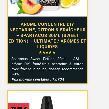
ARÔME CONCENTRÉ DIY
NECTARINE, CITRON & FRAÎCHEUR
– SPARTACUS 30ML (SWEET
EDITION) – ULTIMATE / ARÔMES ET
LIQUIDES
Spartacus Sweet Edition 30ml – A&L :
arôme DIY fruité-frais nectarine & citron
avec fraîcheur douce, dosage recommandé
~9 %.
Prix moyens constatés : 13,90 €