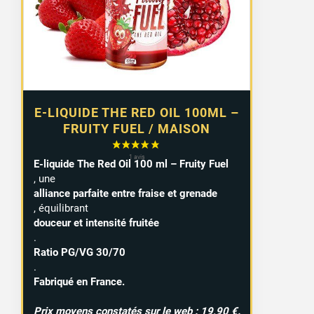
E-LIQUIDE THE RED OIL 100ML –
FRUITY FUEL / MAISON
E-liquide The Red Oil 100 ml – Fruity Fuel
, une
alliance parfaite entre fraise et grenade
, équilibrant
douceur et intensité fruitée
.
Ratio PG/VG 30/70
.
Fabriqué en France.
Prix moyens constatés sur le web : 19,90 €.