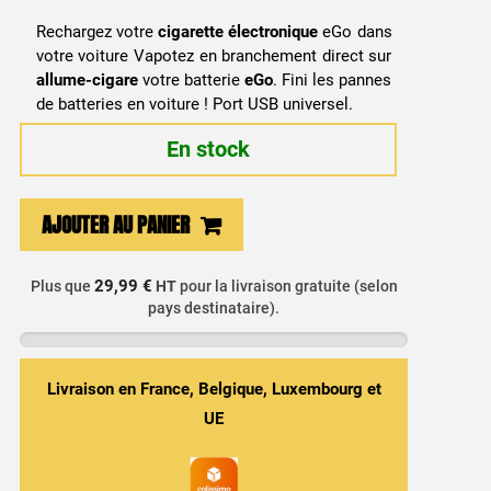
Rechargez votre
cigarette électronique
eGo dans
votre voiture Vapotez en branchement direct sur
allume-cigare
votre batterie
eGo
. Fini les pannes
de batteries en voiture ! Port USB universel.
En stock
quantité
AJOUTER AU PANIER
de
Chargeur
allume
29,99 €
Plus que
HT
pour la livraison gratuite (selon
pays destinataire).
cigare
cigarette
électronique
Livraison en France, Belgique, Luxembourg et
UE