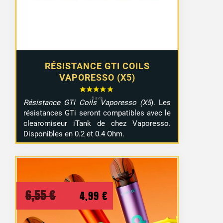
RÉSISTANCE GTI COILS
VAPORESSO (X5)
Résistance GTi Coils Vaporesso (X5
). Les
résistances GTi seront compatibles avec le
clearomiseur iTank de chez Vaporesso.
Disponibles en 0.2 et 0.4 Ohm.
Le
Le
6,55
€
4,99
€
prix
prix