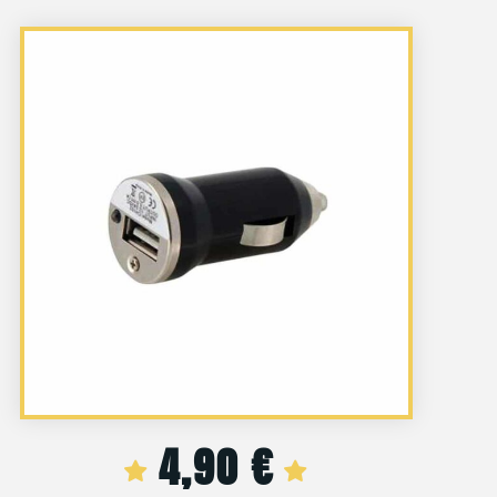
4,90
€