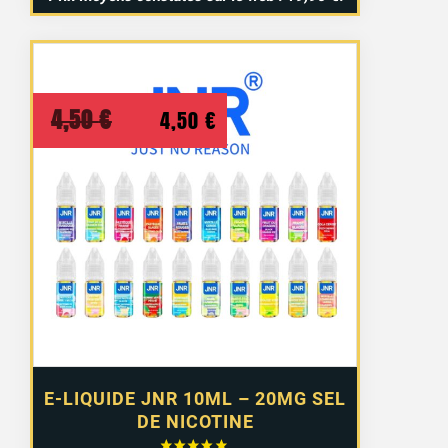
Le
Le
4,50
€
4,50
€
prix
prix
initial
actuel
8 avis
était :
est :
4,50 €.
4,50 €.
E-LIQUIDE JNR 10ML – 20MG SEL
DE NICOTINE