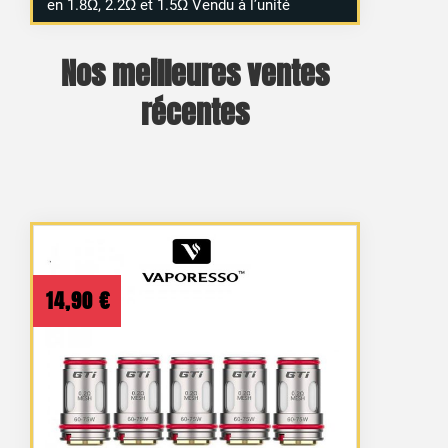
en 1.8Ω, 2.2Ω et 1.5Ω Vendu à l’unité
Nos meilleures ventes
récentes
14,90
€