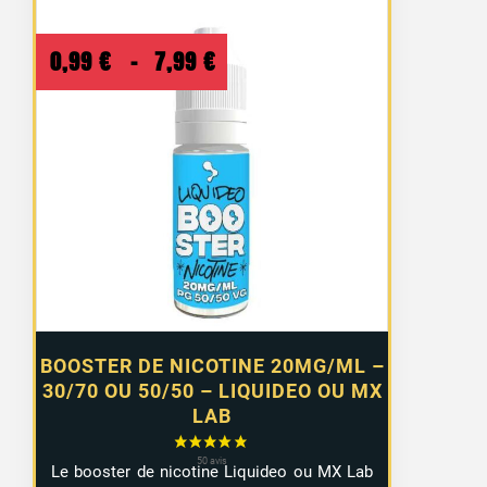
Plage
0,99
€
–
7,99
€
de
prix :
16 avis
0,99 €
à
7,99 €
BOOSTER DE NICOTINE 20MG/ML –
30/70 OU 50/50 – LIQUIDEO OU MX
LAB
Le booster de nicotine Liquideo ou MX Lab