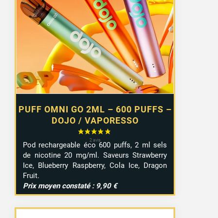
initial
actuel
était :
est :
6,55 €.
4,99 €.
PUFF OMNI GO 2ML – 600 PUFFS –
DOJO / VAPORESSO
Pod rechargeable éco 600 puffs, 2 ml sels
de nicotine 20 mg/ml. Saveurs Strawberry
Ice, Blueberry Raspberry, Cola Ice, Dragon
Fruit.
Prix moyen constaté : 9,90 €