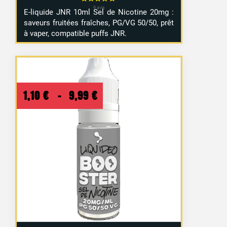
E-
liquide
JNR
10ml
Sel
de
Nicotine
20mg :
saveurs
fruitées
fraîches,
PG/
VG
50/
50,
prêt
à
vaper,
compatible
puffs JNR
.
Plage
1,10
€
–
9,99
€
de
prix :
1,10 €
à
9,99 €