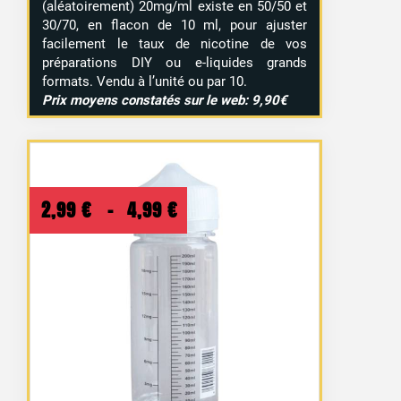
(aléatoirement) 20mg/ml existe en 50/50 et
30/70, en flacon de 10 ml, pour ajuster
facilement le taux de nicotine de vos
préparations DIY ou e-liquides grands
formats. Vendu à l’unité ou par 10.
Prix moyens constatés sur le web: 9,90€
Plage
2,99
€
–
4,99
€
de
prix :
2,99 €
à
4,99 €