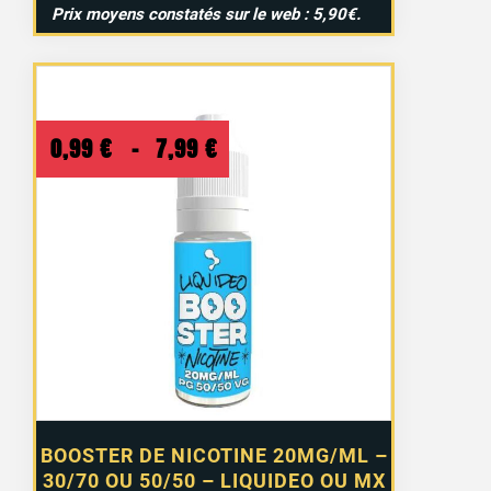
Prix moyens constatés sur le web : 5,90€.
Plage
0,99
€
–
7,99
€
de
prix :
0,99 €
à
7,99 €
BOOSTER DE NICOTINE 20MG/ML –
30/70 OU 50/50 – LIQUIDEO OU MX