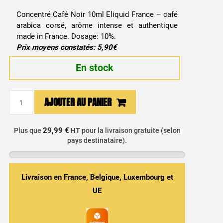
Concentré Café Noir 10ml Eliquid France – café
arabica corsé, arôme intense et authentique
made in France. Dosage: 10%.
Prix moyens constatés: 5,90€
En stock
quantité
AJOUTER AU PANIER
de
Arôme
Concentré
29,99 €
Plus que
HT
pour la livraison gratuite (selon
pays destinataire).
DIY
Café
Noir
10ml
Livraison en France, Belgique, Luxembourg et
-
UE
Eliquid
France