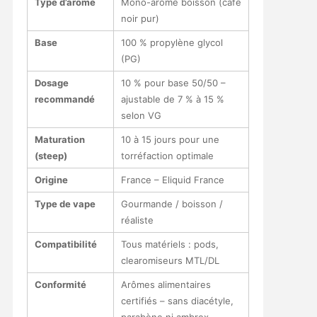
Type d’arôme
Mono-arôme boisson (café
noir pur)
Base
100 % propylène glycol
(PG)
Dosage
10 % pour base 50/50 –
recommandé
ajustable de 7 % à 15 %
selon VG
Maturation
10 à 15 jours pour une
(steep)
torréfaction optimale
Origine
France – Eliquid France
Type de vape
Gourmande / boisson /
réaliste
Compatibilité
Tous matériels : pods,
clearomiseurs MTL/DL
Conformité
Arômes alimentaires
certifiés – sans diacétyle,
parabène ni ambrox