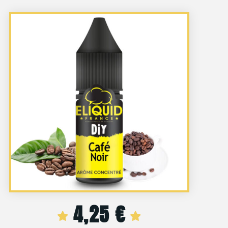
4,25
€