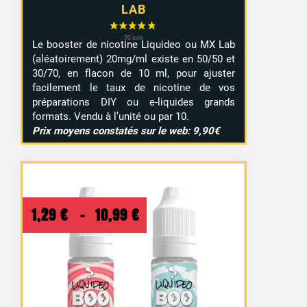
LAB
Le booster de nicotine Liquideo ou MX Lab
(aléatoirement) 20mg/ml existe en 50/50 et
30/70, en flacon de 10 ml, pour ajuster
facilement le taux de nicotine de vos
préparations DIY ou e-liquides grands
formats. Vendu à l’unité ou par 10.
Prix moyens constatés sur le web: 9,90€
Plage
1,29
€
–
10,99
€
de
prix :
1,29 €