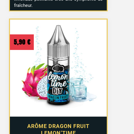
fraîcheur.
5,90
€
ARÔME DRAGON FRUIT
LEMON’TIME