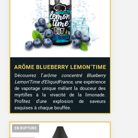
ARÔME BLUEBERRY LEMON’TIME
Découvrez l’
arôme concentré Blueberry
Lemon’Time d’EliquidFrance
, une expérience
de vapotage unique mêlant la douceur des
myrtilles à la vivacité de la limonade.
Profitez d’une explosion de saveurs
exquises à chaque bouffée.
EN RUPTURE
EN RUPTURE
EN RUPTURE