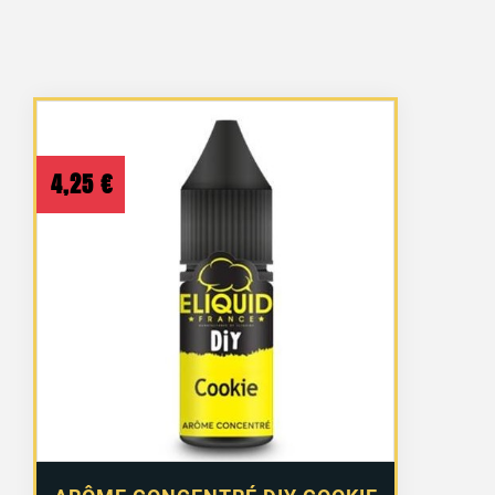
4,25
€