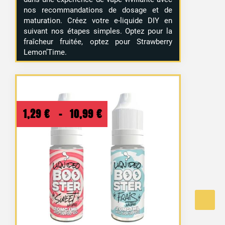
nos recommandations de dosage et de
maturation. Créez votre e-liquide DIY en
suivant nos étapes simples. Optez pour la
fraîcheur fruitée, optez pour Strawberry
Lemon’Time.
Plage
1,29
€
–
10,99
€
de
prix :
1,29 €
à
10,99 €