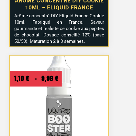
ARÔME CONCENTRÉ DIY COOKIE
10ML – ELIQUID FRANCE
Arôme concentré DIY Eliquid France Cookie
10ml. Fabriqué en France. Saveur
gourmande et réaliste de cookie aux pépites
de chocolat. Dosage conseillé 12% (base
50/50). Maturation 2 à 3 semaines.
Plage
1,10
€
–
9,99
€
de
prix :
1,10 €
à
9,99 €