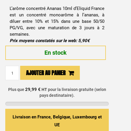
L’arôme concentré Ananas 10ml d’Eliquid France
est un concentré monoarôme à l’ananas, à
diluer entre 10% et 15% dans une base 50/50
PG/VG, avec une maturation de 3 jours à 2
semaines.
Prix moyens constatés sur le web: 5,90€
En stock
quantité
AJOUTER AU PANIER
de
Arôme
29,99 €
Plus que
HT
pour la livraison gratuite (selon
Concentré
pays destinataire).
Ananas
10ml
-
Livraison en France, Belgique, Luxembourg et
Eliquid
UE
France