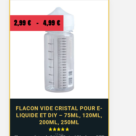
Plage
2,99
€
–
4,99
€
de
prix :
2,99 €
à
4,99 €
FLACON VIDE CRISTAL POUR E-
LIQUIDE ET DIY – 75ML, 120ML,
200ML, 250ML