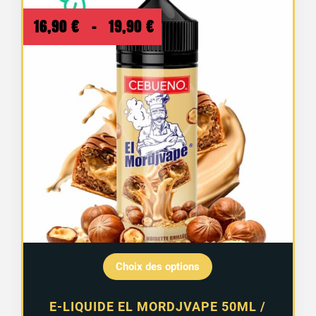
Plage
16,90
€
–
19,90
€
de
prix :
16,90 €
à
19,90 €
Choix des options
E-LIQUIDE EL MORDJVAPE 50ML /