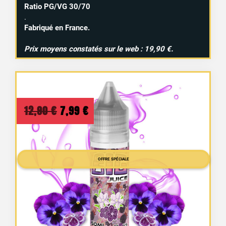
Ratio PG/VG 30/70
.
Fabriqué en France.
Prix moyens constatés sur le web : 19,90 €.
Le
Le
12,90
€
7,99
€
prix
prix
initial
actuel
OFFRE SPÉCIALE
était :
est :
12,90 €.
7,99 €.