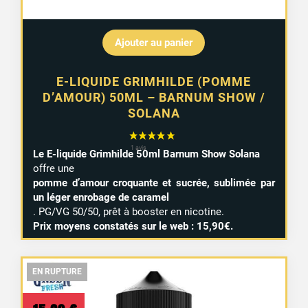
Ajouter au panier
E-LIQUIDE GRIMHILDE (POMME
D’AMOUR) 50ML – BARNUM SHOW /
SOLANA
Le E-liquide Grimhilde 50ml Barnum Show Solana
offre une
pomme d’amour croquante et sucrée, sublimée par
un léger enrobage de caramel
. PG/VG 50/50, prêt à booster en nicotine.
Prix moyens constatés sur le web : 15,90€.
EN RUPTURE
EN RUPTURE
EN RUPTURE