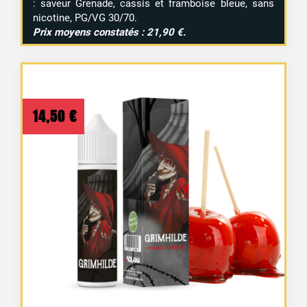
: saveur Grenade, cassis et framboise bleue, sans
nicotine, PG/VG 30/70.
Prix moyens constatés : 21,90 €.
14,50
€