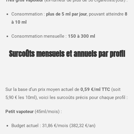
Très gros vapoteur
(ex-fumeur de plus de 30 cigarettes/jour) :
Consommation :
plus de 5 ml par jour
, pouvant atteindre
8
à 10 ml
Consommation mensuelle :
150 à 300 ml
Surcoûts mensuels et annuels par profil
Sur la base d’un prix moyen actuel de
0,59 €/ml TTC
(soit
5,90 € les 10ml), voici les surcoûts précis pour chaque profil :​
Petit vapoteur
(45ml/mois) :
Budget actuel : 31,86 €/mois (382,32 €/an)