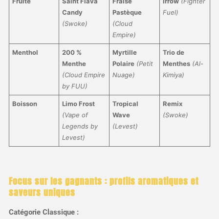
Fruité
Saint Flava
Fraise
Irrow
(Fighter
Candy
Pastèque
Fuel)
(Swoke)
(Cloud
Empire)
Menthol
200 %
Myrtille
Trio de
Menthe
Polaire
(Petit
Menthes
(Al-
(Cloud Empire
Nuage)
Kimiya)
by FUU)
Boisson
Limo Frost
Tropical
Remix
(Vape of
Wave
(Swoke)
Legends by
(Levest)
Levest)
Focus sur les gagnants : profils aromatiques et
saveurs uniques
Catégorie Classique :