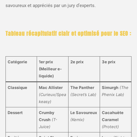
savoureux et appréciés par un jury d’experts.
Tableau récapitulatif clair et optimisé pour le SEO :
Catégorie
1er prix
2e prix
3e prix
(Meilleur e-
liquide)
Classique
Mac Allister
The Panther
Simurgh
(The
(Curieux/Spea
(Secret’s Lab)
Phenix Lab)
keasy)
Dessert
Crumby
Le Savoureux
Cacahuète
Crush
(T-
(Kemix)
Caramel
Juice)
(Protect)