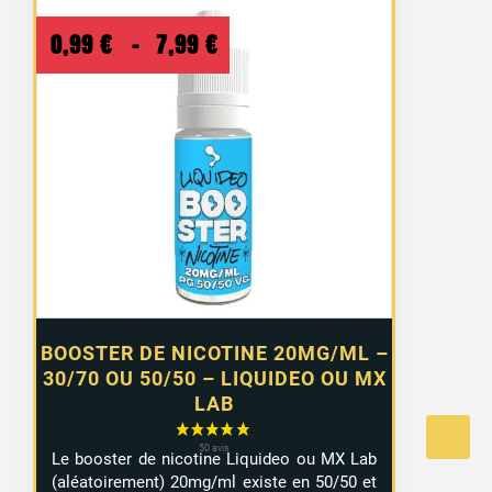
Plage
0,99
€
–
7,99
€
de
prix :
0,99 €
à
7,99 €
BOOSTER DE NICOTINE 20MG/ML –
30/70 OU 50/50 – LIQUIDEO OU MX
LAB
Le booster de nicotine Liquideo ou MX Lab
(aléatoirement) 20mg/ml existe en 50/50 et