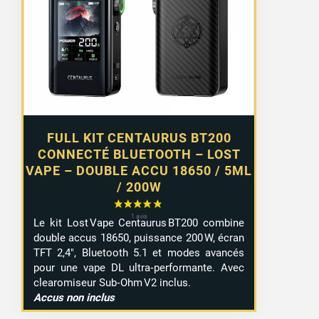
FULL KIT CENTAURUS BT200
CONNECTÉ BLUETOOTH – LOST
VAPE – DOUBLE ACCU 18650 / 5ML
/ 200W
Le kit Lost Vape Centaurus BT200 combine
double accus 18650, puissance 200 W, écran
TFT 2,4″, Bluetooth 5.1 et modes avancés
pour une vape DL ultra‑performante. Avec
clearomiseur Sub‑Ohm V2 inclus.
Accus non inclus