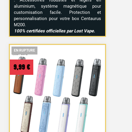
. Accessoires robustes et légers en
aluminium, système magnétique pour
customisation facile. Protection et
personnalisation pour votre box Centaurus
M200.
100% certifiées officielles par Lost Vape.
EN RUPTURE
EN RUPTURE
EN RUPTURE
9,99
€