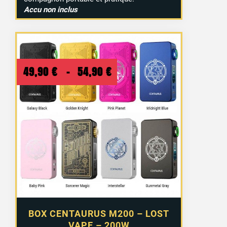
Accu non inclus
Plage
49,90
€
–
54,90
€
de
prix :
49,90 €
à
54,90 €
BOX CENTAURUS M200 – LOST
VAPE – 200W