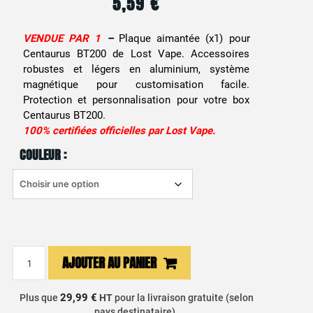
5,59
€
VENDUE PAR 1
–
Plaque aimantée (x1) pour
Centaurus BT200 de Lost Vape. Accessoires
robustes et légers en aluminium, système
magnétique pour customisation facile.
Protection et personnalisation pour votre box
Centaurus BT200.
100% certifiées officielles par Lost Vape.
COULEUR :
quantité
AJOUTER AU PANIER
de
Plaque
29,99 €
Plus que
HT
pour la livraison gratuite (selon
Aimantée
pays destinataire).