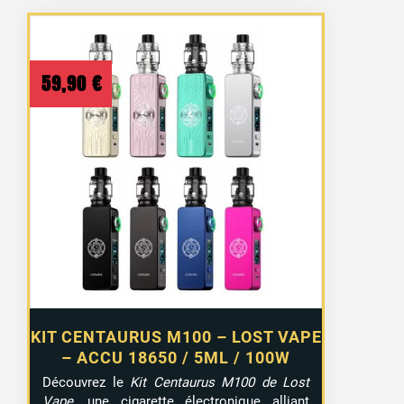
59,90
€
2 avis
KIT CENTAURUS M100 – LOST VAPE
– ACCU 18650 / 5ML / 100W
Découvrez le
Kit Centaurus M100 de Lost
Vape
, une cigarette électronique alliant