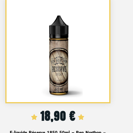
18,90
€
E-liquide Réserve 1850 50ml – Ben Northon
–