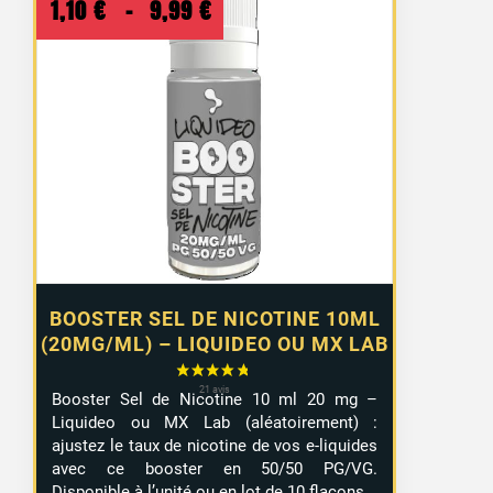
Plage
1,10
€
–
9,99
€
de
prix :
1,10 €
à
9,99 €
BOOSTER SEL DE NICOTINE 10ML
(20MG/ML) – LIQUIDEO OU MX LAB
Booster Sel de Nicotine 10 ml 20 mg –
Liquideo ou MX Lab (aléatoirement) :
ajustez le taux de nicotine de vos e-liquides
avec ce booster en 50/50 PG/VG.
Disponible à l’unité ou en lot de 10 flacons.