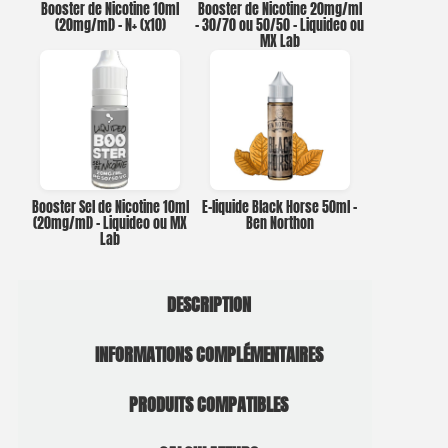
Booster de Nicotine 10ml
Booster de Nicotine 20mg/ml
(20mg/ml) – N+ (x10)
– 30/70 ou 50/50 – Liquideo ou
MX Lab
Booster Sel de Nicotine 10ml
E-liquide Black Horse 50ml –
(20mg/ml) – Liquideo ou MX
Ben Northon
Lab
DESCRIPTION
INFORMATIONS COMPLÉMENTAIRES
PRODUITS COMPATIBLES