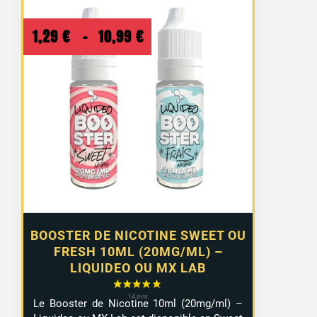
Plage
1,29
€
–
10,99
€
de
prix :
1,29 €
à
10,99 €
BOOSTER DE NICOTINE SWEET OU
FRESH 10ML (20MG/ML) –
LIQUIDEO OU MX LAB
Le Booster de Nicotine 10ml (20mg/ml) –