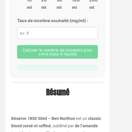
ml
ml
ml
ml
ml
Taux de nicotine souhaité (mg/ml) :
Calculer le nombre de boosters pour
votre base e-liquide
Résumé
Réserve 1850 50ml – Ben Northon
est un
classic
blond corsé et raffiné
, sublimé par
de l’amande