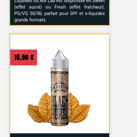
Liquideo ou MX Lab est disponible en Sweet
(effet sucré) ou Fresh (effet fraîcheur).
PG/VG 50/50, parfait pour DIY et e-liquides
grands formats.
18,90
€