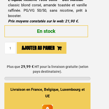
classic blond corsé, amande toastée et vanille
raffinée. PG/VG 50/50, sans nicotine, prêt à
booster.
Prix moyens constatés sur le web: 21,90 €.
En stock
quantité
AJOUTER AU PANIER
de
E-
liquide
29,99 €
Plus que
HT
pour la livraison gratuite (selon
Réserve
pays destinataire).
1850
50ml
-
Livraison en France, Belgique, Luxembourg et
Ben
UE
Northon