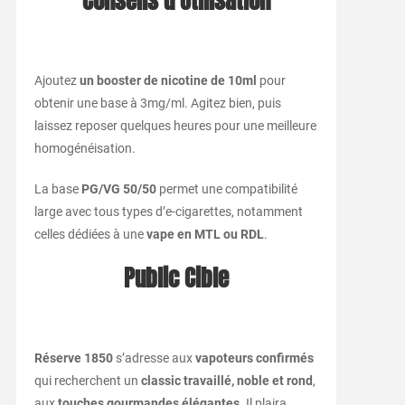
Conseils d’Utilisation
Ajoutez
un booster de nicotine de 10ml
pour
obtenir une base à 3mg/ml. Agitez bien, puis
laissez reposer quelques heures pour une meilleure
homogénéisation.
La base
PG/VG 50/50
permet une compatibilité
large avec tous types d’e-cigarettes, notamment
celles dédiées à une
vape en MTL ou RDL
.
Public Cible
Réserve 1850
s’adresse aux
vapoteurs confirmés
qui recherchent un
classic travaillé, noble et rond
,
aux
touches gourmandes élégantes
. Il plaira