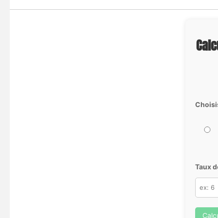
Calc
Choisi
Taux d
Calc