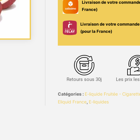
Livraison de votre command
France)
Livraison de votre commande 
(pour la France)
Retours sous 30j
Les prix le
Catégories :
E-liquide Fruitée - Cigaret
Eliquid France
,
E-liquides