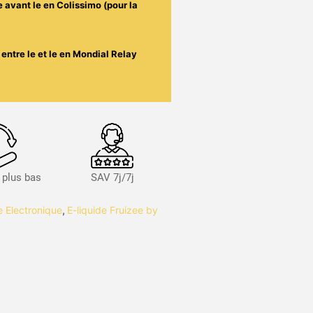
e avant le
en Colissimo (pour la
entre le
et le
en Mondial Relay
s plus bas
SAV 7j/7j
te Electronique
,
E-liquide Fruizee by