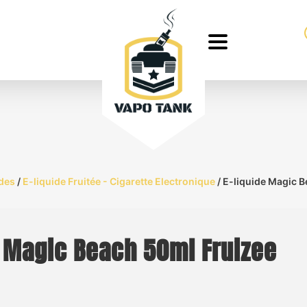
ides
/
E-liquide Fruitée - Cigarette Electronique
/ E-liquide Magic 
e Magic Beach 50ml Fruizee