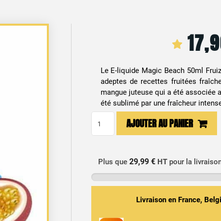
17,
Le E-liquide Magic Beach 50ml Frui
adeptes de recettes fruitées fraîche
mangue juteuse qui a été associée au
été sublimé par une fraîcheur intens
quantité
AJOUTER AU PANIER
de
E-
liquide
29,99 €
Plus que
HT
pour la livraiso
Magic
Beach
50ml
Livraison en France, Bel
Fruizee