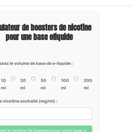
ulateur de boosters de nicotine
pour une base eliquide
ssez le volume de base de e-liquide :
10
20
50
100
200
ml
ml
ml
ml
ml
e nicotine souhaité (mg/ml) :
uler le nombre de boosters pour votre base e-