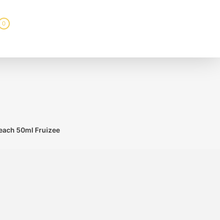
0
Beach 50ml Fruizee