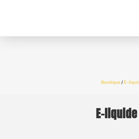
Boutique
/
E-liqu
E-liquid