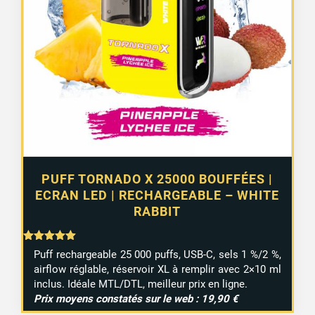
PUFF TORNADO X 25000 BOUFFÉES |
ECRAN LED | RECHARGEABLE – WHITE
RABBIT
Note
Puff rechargeable 25 000 puffs, USB-C, sels 1 %/2 %,
5.00
airflow réglable, réservoir XL à remplir avec 2×10 ml
sur 5
inclus. Idéale MTL/DTL, meilleur prix en ligne.
Prix moyens constatés sur le web : 19,90 €