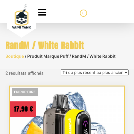
0
RandM / White Rabbit
Boutique
/ Produit Marque Puff / RandM / White Rabbit
Trié
2 résultats affichés
du
plus
EN RUPTURE
EN RUPTURE
EN RUPTURE
récent
au
17,90
€
plus
ancien