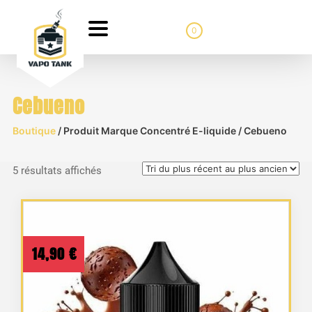
0
Cebueno
Boutique
/ Produit Marque Concentré E-liquide / Cebueno
Trié
5 résultats affichés
du
plus
récent
au
14,90
€
plus
ancien