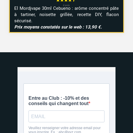
El
Mordjvape
30ml
Cebueno :
arôme
concentré
pâte
à
tartiner,
noisette
grillée,
recette
DIY,
flacon
sécurisé.
Prix
moyens
constatés
sur
le
web :
13,90 €.