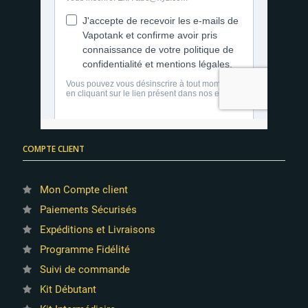
COMPTE CLIENT
Mon Compte client
Paiements Sécurisés
Expéditions et Livraisons
Programme Fidélité
Suivi de commande
Kit Débutant