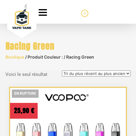
0
Racing Green
Boutique
/ Produit Couleur : / Racing Green
Voici le seul résultat
EN RUPTURE
EN RUPTURE
EN RUPTURE
25,90
€