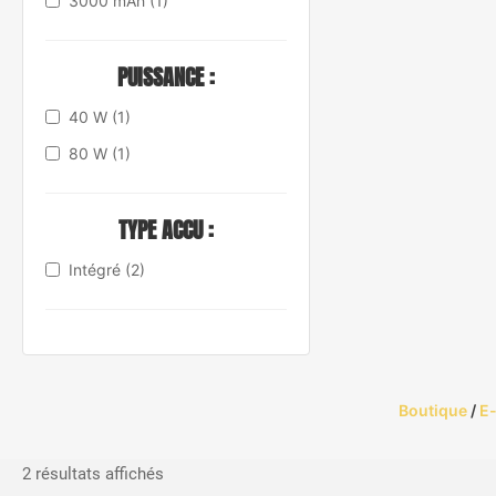
3000 mAh
(1)
PUISSANCE :
40 W
(1)
80 W
(1)
TYPE ACCU :
Intégré
(2)
Boutique
/
E-
Trié
2 résultats affichés