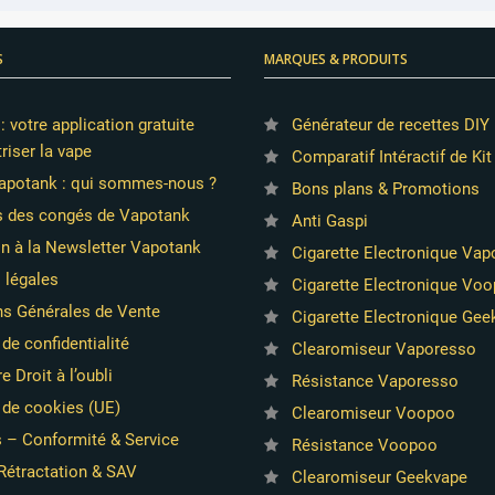
S
MARQUES & PRODUITS
 votre application gratuite
Générateur de recettes DIY 
riser la vape
Comparatif Intéractif de Kit
apotank : qui sommes-nous ?
Bons plans & Promotions
s des congés de Vapotank
Anti Gaspi
on à la Newsletter Vapotank
Cigarette Electronique Va
 légales
Cigarette Electronique Vo
ns Générales de Vente
Cigarette Electronique Ge
 de confidentialité
Clearomiseur Vaporesso
e Droit à l’oubli
Résistance Vaporesso
 de cookies (UE)
Clearomiseur Voopoo
s – Conformité & Service
Résistance Voopoo
Rétractation & SAV
Clearomiseur Geekvape