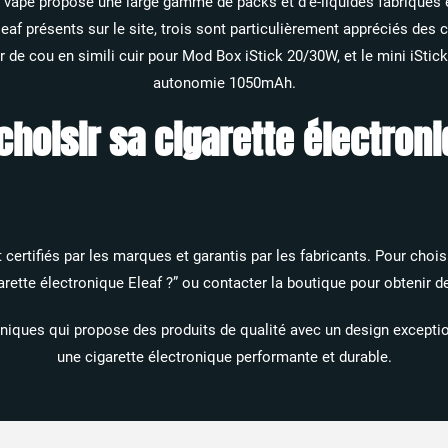
 vape propose une large gamme de packs et d’e-liquides fabriqués e
af présents sur le site, trois sont particulièrement appréciés des c
de cou en simili cuir pour Mod Box iStick 20/30W, et le mini iStick
autonomie 1050mAh.
oisir sa cigarette électroni
certifiés par les marques et garantis par les fabricants. Pour chois
ette électronique Eleaf ?” ou contacter la boutique pour obtenir d
niques qui propose des produits de qualité avec un design exception
une cigarette électronique performante et durable.