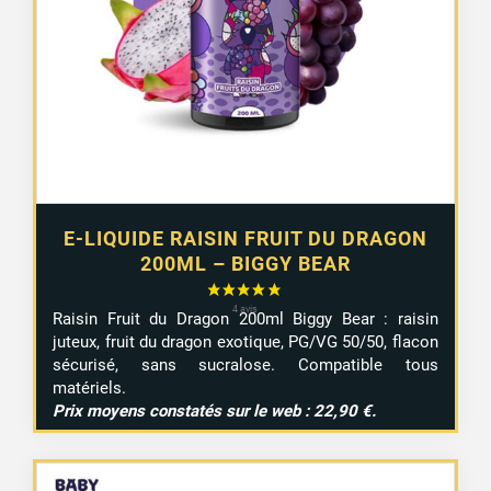
E-LIQUIDE RAISIN FRUIT DU DRAGON
200ML – BIGGY BEAR
Raisin
Fruit
du
Dragon
200ml
Biggy
Bear :
raisin
juteux,
fruit
du
dragon
exotique,
PG/
VG
50/
50,
flacon
sécurisé,
sans
sucralose.
Compatible
tous
matériels.
Prix
moyens
constatés
sur
le
web :
22,90 €.