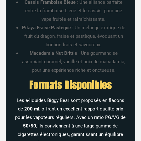
Cassis Framboise Bleue
: Une alliance parfaite
entre la framboise bleue et le cassis, pour une
vape fruitée et rafraîchissante.
Pitaya Fraise Pastèque
: Un mélange exotique de
fruit du dragon, fraise et pastèque, évoquant un
bonbon frais et savoureux.
Macadamia Nut Brittle
: Une gourmandise
associant caramel, vanille et noix de macadamia,
pour une expérience riche et onctueuse.
Formats Disponibles
Les e-liquides Biggy Bear sont proposés en flacons
de
200 ml
, offrant un excellent rapport qualité-prix
pour les vapoteurs réguliers. Avec un ratio PG/VG de
50/50
, ils conviennent à une large gamme de
cigarettes électroniques, garantissant un équilibre