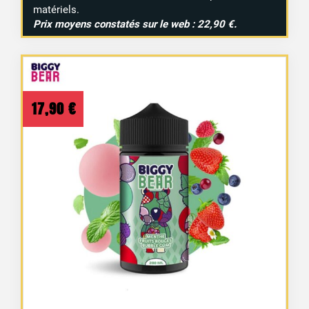
matériels.
Prix
moyens
constatés
sur
le
web :
22,90 €.
17,90
€
4 avis