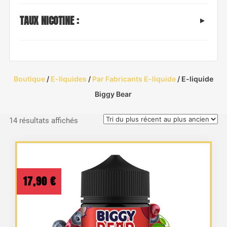
TAUX NICOTINE :
Boutique
/
E-liquides
/
Par Fabricants E-liquide
/ E-liquide
Biggy Bear
Trié
14 résultats affichés
du
plus
récent
au
17,90
€
plus
ancien