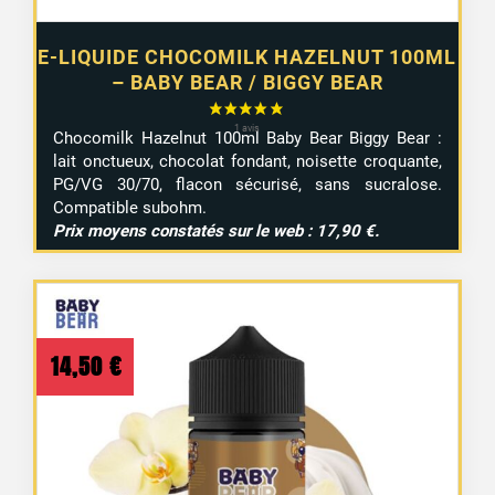
E-LIQUIDE CHOCOMILK HAZELNUT 100ML
– BABY BEAR / BIGGY BEAR
Chocomilk
Hazelnut
100ml
Baby
Bear
Biggy
Bear :
lait
onctueux,
chocolat
fondant,
noisette
croquante,
PG/
VG
30/
70,
flacon
sécurisé,
sans
sucralose.
Compatible
subohm.
Prix
moyens
constatés
sur
le
web :
17,90 €.
14,50
€