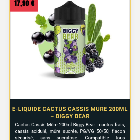
17,90
€
E-LIQUIDE CACTUS CASSIS MURE 200ML
– BIGGY BEAR
Cactus
Cassis
Mûre
200ml
Biggy
Bear :
cactus
frais,
cassis
acidulé,
mûre
sucrée,
PG/
VG
50/
50,
flacon
sécurisé,
sans
sucralose.
Compatible
tous