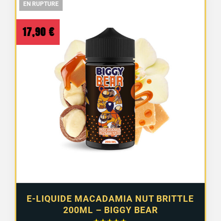
EN RUPTURE
EN RUPTURE
EN RUPTURE
17,90
€
E-LIQUIDE MACADAMIA NUT BRITTLE
200ML – BIGGY BEAR