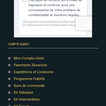
COMPTE CLIENT
Mon Compte client
Paiements Sécurisés
Expéditions et Livraisons
Programme Fidélité
Suivi de commande
Kit Débutant
Kit Intermédiaire