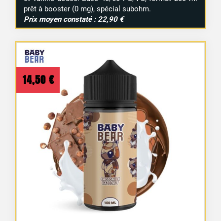
prêt à booster (0 mg), spécial subohm.
Prix moyen constaté : 22,90 €
14,50
€
2 avis