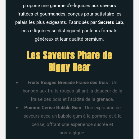
propose une gamme d’e-liquides aux saveurs
fruitées et gourmandes, conçus pour satisfaire les
palais les plus exigeants. Fabriqués par
Secret’s Lab
,
ces e-liquides se distinguent par leurs formats
généreux et leur qualité premium.
Les Saveurs Phare de
Biggy Bear
Fruits Rouges Grenade Fraise des Bois
: Un
bonbon aux fruits rouges alliant la douceur de la
fraise des bois et l’acidité de la grenade.
4 avis
Pomme Cerise Bubble Gum
: Une explosion de
saveurs avec un bubble-gum à la pomme et à la
cerise, offrant une expérience sucrée et
nostalgique.