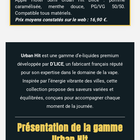
caramélisée,
menthe
douce,
PG/
VG
50/
50.
Compatible
tous
matériels.
Prix
moyens
constatés
sur
le
web :
16,90 €.
Urban
Hit
est
une
gamme
d’e-
liquides
premium
1 avis
développée
par
D’LICE
,
un
fabricant
français
réputé
pour
son
expertise
dans
le
domaine
de
la
vape.
Inspirée
par
l’énergie
vibrante
des
villes,
cette
collection
propose
des
saveurs
variées
et
équilibrées,
conçues
pour
accompagner
chaque
moment
de
la
journée.
Présentation
de
la
gamme
Urban
Hit