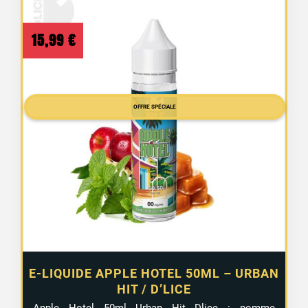
15,99
€
OFFRE SPÉCIALE
E-LIQUIDE APPLE HOTEL 50ML – URBAN
HIT / D’LICE
Apple
Hotel
50ml
Urban
Hit
Dlice :
pomme