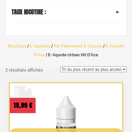
TAUX NICOTINE :
Boutique
/
E-liquides
/
Par Fabricants E-liquide
/
E-liquide
D'lice
/ E-liquide Urban Hit D'lice
Trié
2 résultats affichés
du
plus
récent
au
15,99
€
plus
ancien