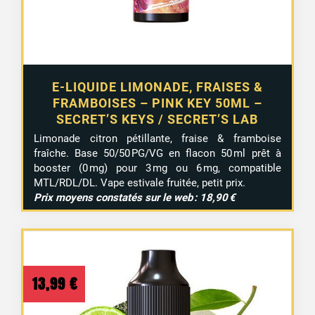
E-LIQUIDE LIMONADE, FRAISES &
FRAMBOISES – PINK KEY 50ML –
SECRET’S KEYS / SECRET’S LAB
Limonade citron pétillante, fraise & framboise
fraîche. Base 50/50 PG/VG en flacon 50 ml prêt à
booster (0 mg) pour 3 mg ou 6 mg, compatible
MTL/RDL/DL. Vape estivale fruitée, petit prix.
Prix moyens constatés sur le web : 18,90 €
13,99
€