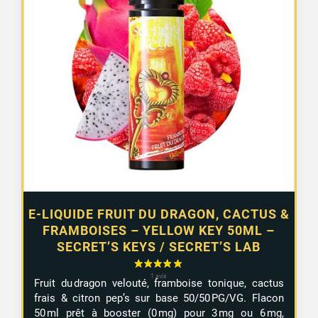
E-LIQUIDE FRUIT DU DRAGON, CACTUS &
FRAMBOISES – YELLOW KEY 50ML –
SECRET’S KEYS / SECRET’S LAB
Fruit du dragon velouté, framboise tonique, cactus
frais & citron pep’s sur base 50/50 PG/VG. Flacon
50 ml prêt à booster (0 mg) pour 3 mg ou 6 mg,