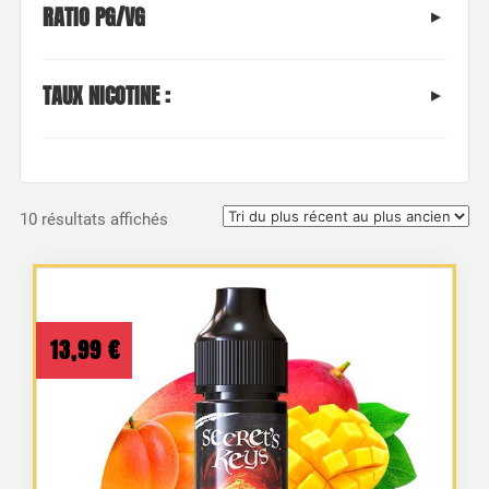
RATIO PG/VG
TAUX NICOTINE :
Trié
10 résultats affichés
du
plus
récent
au
13,99
€
plus
ancien