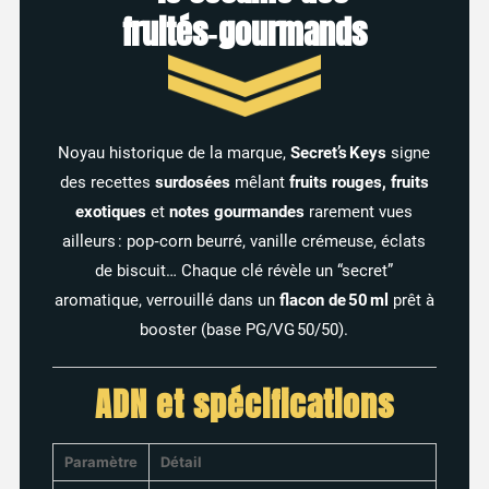
fruités‑gourmands
Noyau historique de la marque,
Secret’s Keys
signe
des recettes
surdosées
mêlant
fruits rouges, fruits
exotiques
et
notes gourmandes
rarement vues
ailleurs : pop‑corn beurré, vanille crémeuse, éclats
de biscuit… Chaque clé révèle un “secret”
aromatique, verrouillé dans un
flacon de 50 ml
prêt à
booster (base PG/VG 50/50).
ADN et spécifications
Paramètre
Détail