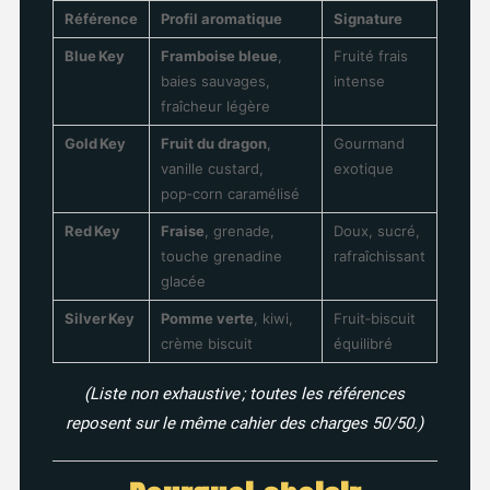
Référence
Profil aromatique
Signature
Blue Key
Framboise bleue
,
Fruité frais
baies sauvages,
intense
fraîcheur légère
Gold Key
Fruit du dragon
,
Gourmand
vanille custard,
exotique
pop‑corn caramélisé
Red Key
Fraise
, grenade,
Doux, sucré,
touche grenadine
rafraîchissant
glacée
Silver Key
Pomme verte
, kiwi,
Fruit‑biscuit
crème biscuit
équilibré
(Liste non exhaustive ; toutes les références
reposent sur le même cahier des charges 50/50.)