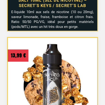
SALT 10ML (SEL DE NICOTINE) –
SECRET’S KEYS / SECRET’S LAB
E-liquide 10ml aux sels de nicotine (10 ou 20mg),
saveur limonade, fraise, framboise et citron frais.
Ratio 50/50 PG/VG, idéal pour petits matériels
(pods/MTL) avec un hit très doux en gorge.
13,99
€