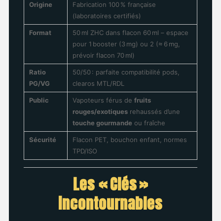
Origine
Fabrication 100 % française
(laboratoires certifiés)
Format
50 ml ZHC dans flacon 60 ml – espace
pour 1 booster (3 mg) ou 2 (≈ 6 mg,
prévoir flacon 70 ml)
Ratio
50/50 : parfaite compatibilité pods,
PG/VG
clearos MTL/RDL
Public
Vapoteurs férus de
fruits
rouges/exotiques
rehaussés d’une
touche gourmande
ou fraîche
Sécurité
Flacon PET, bouchon enfant, normes
TPD/ISO
Les « Clés »
incontournables