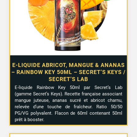
E-LIQUIDE ABRICOT, MANGUE & ANANAS
– RAINBOW KEY 50ML – SECRET’S KEYS /
SECRET’S LAB
E-liquide Rainbow Key 50ml par Secret’s Lab
(gamme Secret’s Keys). Recette française associant
mangue juteuse, ananas sucré et abricot charnu,
relevée d’une touche de fraîcheur. Ratio 50/50
PG/VG polyvalent. Flacon de 60ml contenant 50ml
prêt à booster.