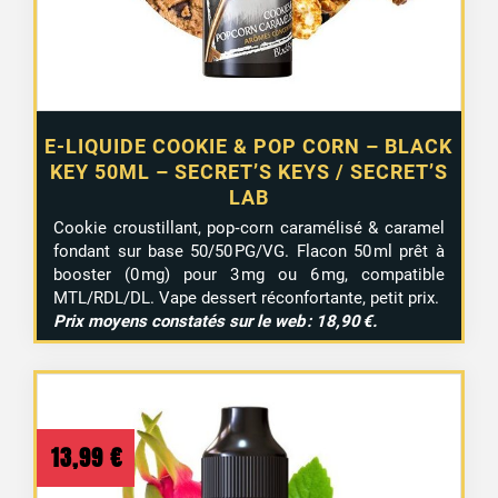
E-LIQUIDE COOKIE & POP CORN – BLACK
KEY 50ML – SECRET’S KEYS / SECRET’S
LAB
Cookie croustillant, pop‑corn caramélisé & caramel
fondant sur base 50/50 PG/VG. Flacon 50 ml prêt à
booster (0 mg) pour 3 mg ou 6 mg, compatible
MTL/RDL/DL. Vape dessert réconfortante, petit prix.
Prix moyens constatés sur le web : 18,90 €.
13,99
€