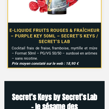
E-LIQUIDE FRUITS ROUGES & FRAÎCHEUR
– PURPLE KEY 50ML – SECRET’S KEYS /
SECRET’S LAB
Cocktail frais de fraise, framboise, myrtille et mûre
– Format 50ml – PG/VG 50/50 – surdosé en arômes
– sans nicotine.
Prix moyen constaté sur le web : 18,90 €
Secret’s Keys by Secret’s Lab
– le sésame des