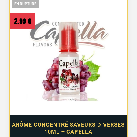
EN RUPTURE
EN RUPTURE
EN RUPTURE
2,99
€
ARÔME CONCENTRÉ SAVEURS DIVERSES
10ML – CAPELLA