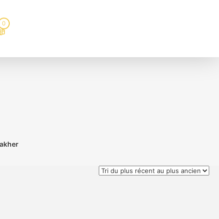
0
Fakher