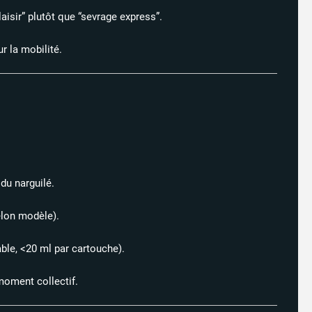
isir” plutôt que “sevrage express”.​
 la mobilité.​
du narguilé.
lon modèle).​
le, <20 ml par cartouche).​
moment collectif.