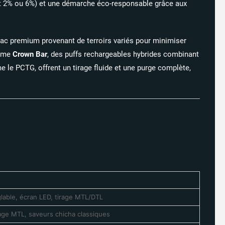
oit 2% ou 6%) et une démarche éco-responsable grâce aux
bac premium provenant de terroirs variés pour minimiser
1 avis
omme
Crown Bar
, des puffs rechargeables hybrides combinant
 le PCTG, offrent un tirage fluide et une purge complète,
glable, écran LED, tirage MTL/DTL​
age MTL, saveurs chicha classiques​