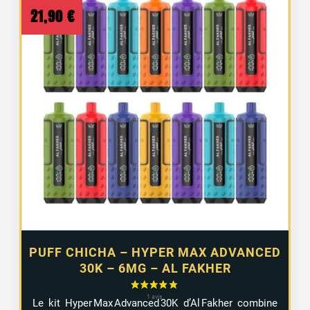
21,90
€
PUFF CHICHA – HYPER MAX ADVANCED
30K – 6MG – AL FAKHER
Le kit Hyper Max Advanced 30K d’Al Fakher combine