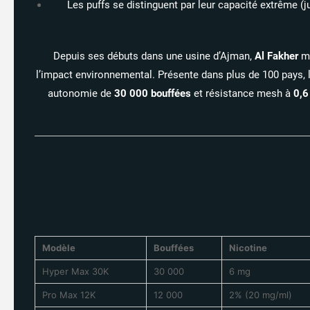
Les puffs se distinguent par leur capacité extrême 
Depuis ses débuts dans une usine d’Ajman,
Al Fakher
mi
l’impact environnemental. Présente dans plus de 100 pays
autonomie de
30 000 bouffées
et résistance mesh à
0,6
Modèle
Bouffées
Nicotine
Hyper Max 30K
30 000
6 mg
Pro Max 12K
12 000
2% (20 mg/ml)