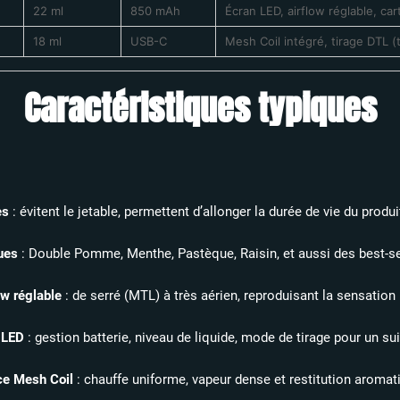
22 ml
850 mAh
Écran LED, airflow réglable, cart
18 ml
USB-C
Mesh Coil intégré, tirage DTL (
Caractéristiques typiques
es
: évitent le jetable, permettent d’allonger la durée de vie du produi
ues
: Double Pomme, Menthe, Pastèque, Raisin, et aussi des best-sell
ow réglable
: de serré (MTL) à très aérien, reproduisant la sensation n
 LED
: gestion batterie, niveau de liquide, mode de tirage pour un suiv
ce Mesh Coil
: chauffe uniforme, vapeur dense et restitution aromatiq