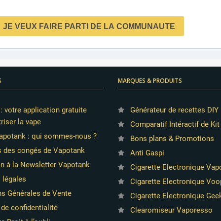
S
MARQUES & PRODUITS
 votre application gratuite
Générateur de recettes DIY 
riser la vape
Comparatif Intéractif de Kit
apotank : qui sommes-nous ?
Bons plans & Promotions
s des congés de Vapotank
Anti Gaspi
on à la Newsletter Vapotank
Cigarette Electronique Va
 légales
Cigarette Electronique Vo
ns Générales de Vente
Cigarette Electronique Ge
 de confidentialité
Clearomiseur Vaporesso