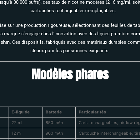
(jusqu’à 30 000 puffs), des taux de nicotine modérés (2–6 mg/ml, s
cartouches rechargeables/remplaçables.​
se sur une production rigoureuse, sélectionnant des feuilles de ta
, la marque s’engage dans l’innovation avec des lignes premium c
 ohm
. Ces dispositifs, fabriqués avec des matériaux durables comme
idéaux pour les passionnés exigeants.
Modèles phares
E-liquide
Batterie
Particularités
22 ml
850 mAh
Cart. rechargeables, airflow ré
12 ml
900 mAh
Cartouche interchangeable, tir