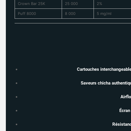
Crown Bar 25K
25 000
2%
Puff 8000
8 000
5 mg/ml
Cartouches interchangeabl
Saveurs chicha authentiq
Airfl
Écran
Résistan