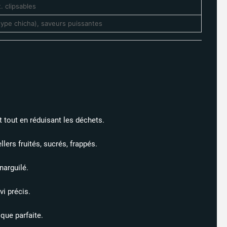
. clipsables​
type chicha), saveurs puissantes​
t tout en réduisant les déchets.​
ers fruités, sucrés, frappés.​
arguilé.​
i précis.​
ue parfaite.​