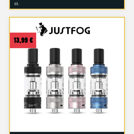
ci.
13,99
€