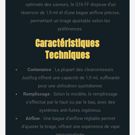
optimale des saveurs, le Q16 FF dispose d’un
réservoir de 1,9 ml et d’une bague airflow précise,
permettant un tirage ajustable selon les
préférences.
Caractéristiques
Techniques
Contenance
: La plupart des clearomiseurs
Justfog offrent une capacité de 1,9 ml, suffisante
pour une utilisation quotidienne.
Remplissage
: Selon le modèle, le remplissage
s’effectue par le haut ou par le bas, avec des
systèmes anti-fuites ingénieux.
Airflow
: Une bague d’airflow réglable permet
d’ajuster le tirage, offrant une expérience de vape
personnalisée.