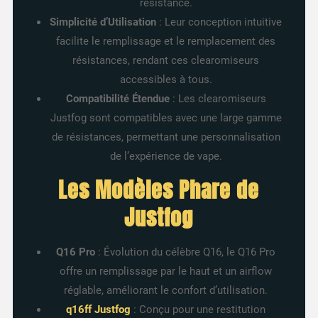
résistance.
Simplicité d’Utilisation
: Leur conception intuitive
facilite le remplissage et le remplacement des
résistances, rendant ces clearomiseurs
accessibles à tous.
Compatibilité Étendue
: Les clearomiseurs
Justfog sont compatibles avec une large gamme
de résistances, permettant une personnalisation
de l’expérience de vape.
Les Modèles Phare de
Justfog
Q16 Pro
: Évolution du célèbre Q16, le Q16 Pro
offre un remplissage par le haut et un airflow
réglable, améliorant le confort d’utilisation.
q16ff Justfog
: Conçu pour une restitution