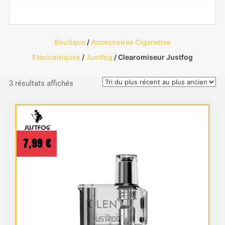
Boutique
/
Accessoires Cigarettes
Electroniques
/
Justfog
/ Clearomiseur Justfog
Trié
3 résultats affichés
du
plus
récent
au
7,99
€
plus
ancien