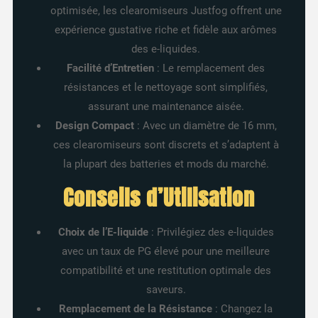
optimisée, les clearomiseurs Justfog offrent une
expérience gustative riche et fidèle aux arômes
des e-liquides.
Facilité d’Entretien
: Le remplacement des
résistances et le nettoyage sont simplifiés,
assurant une maintenance aisée.
Design Compact
: Avec un diamètre de 16 mm,
ces clearomiseurs sont discrets et s’adaptent à
la plupart des batteries et mods du marché.
Conseils d’Utilisation
Choix de l’E-liquide
: Privilégiez des e-liquides
avec un taux de PG élevé pour une meilleure
compatibilité et une restitution optimale des
saveurs.
Remplacement de la Résistance
: Changez la