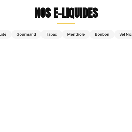
NOS E-LIQUIDES
uité
Gourmand
Tabac
Mentholé
Bonbon
Sel Ni