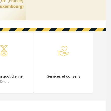
GRAMME
ENTREPRISE
TÉ GÉNÉREUX
FAMILIALE
n quotidienne,
Services et conseils
défis…