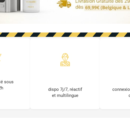
 ÉCLAIR
SERVICE CLIENT
PRO
et TCHAT EN LIGNE
FIDÉLI
ié sous
2h
dispo 7j/7, réactif
connexio
et multilingue