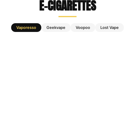
E-CIGARETTES
Vaporesso
Geekvape
Voopoo
Lost Vape