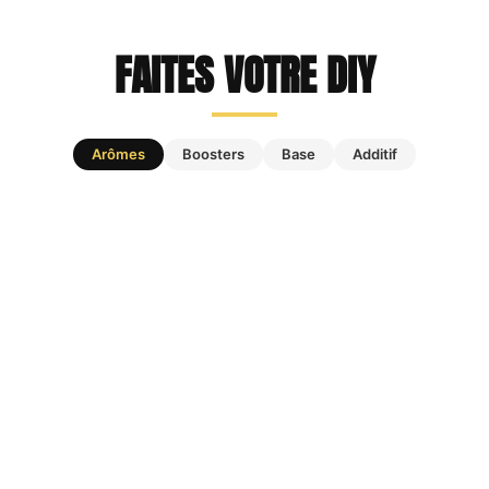
FAITES VOTRE DIY
Arômes
Boosters
Base
Additif